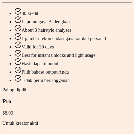
30 kredit
Laporan gaya AI lengkap
About 3 hairstyle analyses
1 gambar rekomendasi gaya rambut personal
Valid for 30 days
Best for instant unlocks and light usage
Hasil dapat diunduh
Pilih bahasa output Anda
Tidak perlu berlangganan
Paling dipilih
Pro
$8.99
Untuk kreator aktif