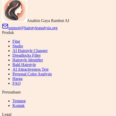
Analisis Gaya Rambut AI
support@hairstyleanalysis.org
Produk
Fitur
Studio
AI Hairstyle Changer
Dreadlocks Filter
Hairstyle Identifier
Bald Hairstyle
AI Attractiveness Test
Personal Color Analysis
Harga
FAQ
Perusahaan
Tentang
Kontak
Legal