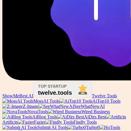
ShowMeBest AI
Twelve Tools
MossAI Tools
AiTop10 Tools
Z-Image
SeeWhatNewAI
NovaTools
Wired Business
AiBlog Tools
AiDirs Best
Artificin
Fazier
Findly Tools
Submit AI Tools
Turbo0