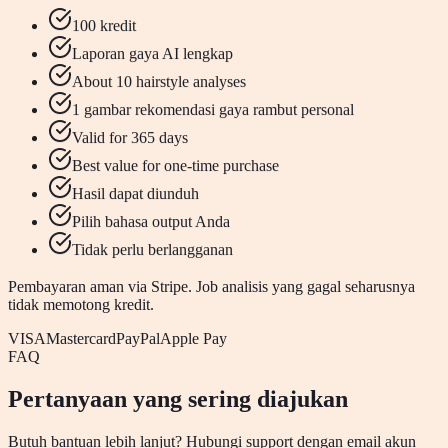
100 kredit
Laporan gaya AI lengkap
About 10 hairstyle analyses
1 gambar rekomendasi gaya rambut personal
Valid for 365 days
Best value for one-time purchase
Hasil dapat diunduh
Pilih bahasa output Anda
Tidak perlu berlangganan
Pembayaran aman via Stripe. Job analisis yang gagal seharusnya
tidak memotong kredit.
VISA
Mastercard
PayPal
Apple Pay
FAQ
Pertanyaan yang sering diajukan
Butuh bantuan lebih lanjut? Hubungi support dengan email akun