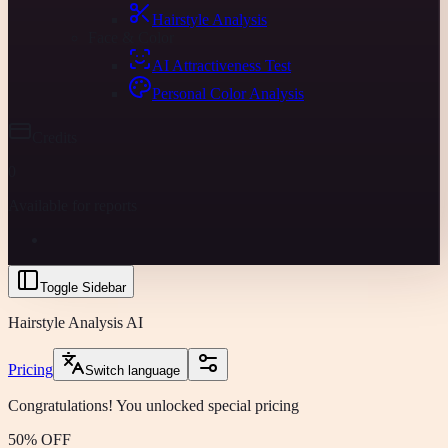
Hairstyle Analysis
Face & Color
AI Attractiveness Test
Personal Color Analysis
Credits
0
Available for reports
Toggle Sidebar
Hairstyle Analysis AI
Pricing
Switch language
Congratulations! You unlocked special pricing
50% OFF