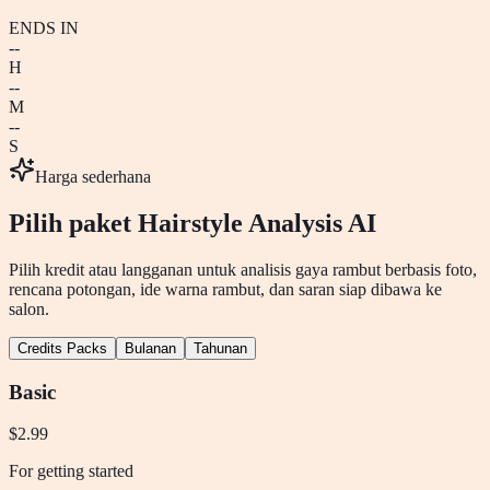
ENDS IN
--
H
--
M
--
S
Harga sederhana
Pilih paket
Hairstyle Analysis AI
Pilih kredit atau langganan untuk analisis gaya rambut berbasis foto,
rencana potongan, ide warna rambut, dan saran siap dibawa ke
salon.
Credits Packs
Bulanan
Tahunan
Basic
$2.99
For getting started