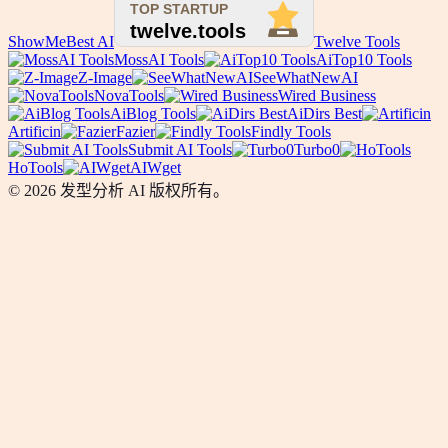
ShowMeBest AI
Twelve Tools
MossAI Tools
AiTop10 Tools
Z-Image
SeeWhatNewAI
NovaTools
Wired Business
AiBlog Tools
AiDirs Best
Artificin
Fazier
Findly Tools
Submit AI Tools
Turbo0
HoTools
AIWget
© 2026 发型分析 AI 版权所有。